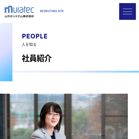
Skip
RECRUITING SITE
to
content
PEOPLE
人を知る
社員紹介