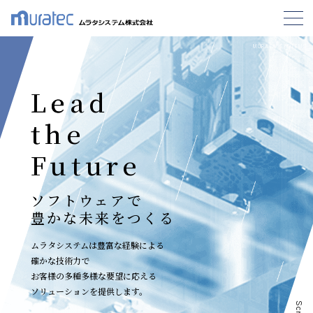
MURATA SYSTEMS
Lead
Lead
the
the
Future
Future
ソフトウェアで
ソフトウェアで
豊かな未来をつくる
豊かな未来をつくる
ムラタシステムは豊富な経験による
ムラタシステムは豊富な経験による
確かな技術力で
確かな技術力で
お客様の多種多様な要望に応える
お客様の多種多様な要望に応える
ソリューションを提供します。
ソリューションを提供します。