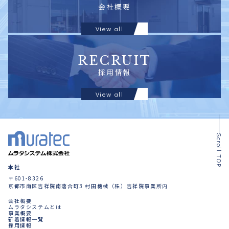
会社概要
View all
RECRUIT
採用情報
View all
Scroll TOP
本社
〒601-8326
京都市南区吉祥院南落合町3 村田機械（株）吉祥院事業所内
会社概要
ムラタシステムとは
事業概要
新着情報一覧
採用情報