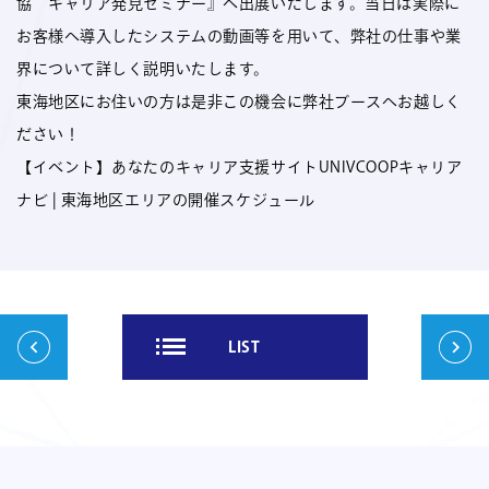
協 キャリア発見セミナー』へ出展いたします。当日は実際に
お客様へ導入したシステムの動画等を用いて、弊社の仕事や業
界について詳しく説明いたします。
東海地区にお住いの方は是非この機会に弊社ブースへお越しく
ださい！
【イベント】
あなたのキャリア支援サイトUNIVCOOPキャリア
ナビ | 東海地区エリアの開催スケジュール
投
LIST
稿
ナ
ビ