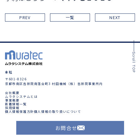
PREV
一覧
NEXT
Scroll TOP
本社
〒601-8326
京都市南区吉祥院南落合町3 村田機械（株）吉祥院事業所内
会社概要
ムラタシステムとは
事業概要
新着情報一覧
採用情報
個人情報保護方針
個人情報の取り扱いについて
お問合せ